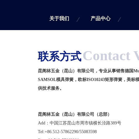
关于我们
产品中心
Contact 
联系方式
昆阁林五金（昆山）有限公司，专业从事销售德国
Mu
SAMSOL
模具弹簧，欧标
ISO10243
矩形弹簧，美标
供技术服务。
昆阁林五金（昆山）有限公司（总部）
Add：中国江苏昆山市周市镇横长泾路
389
号
Tel:+86.512-57862290/55083598