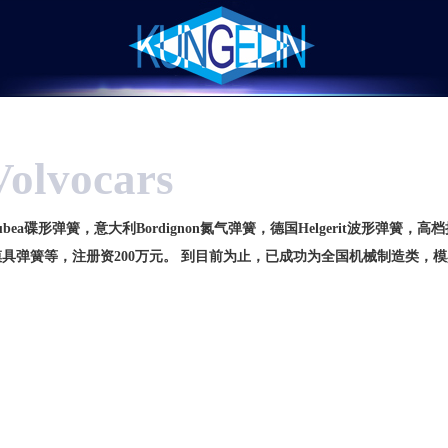
Volvocars
bea
碟形弹簧，意大利
Bordignon
氮气弹簧，德国
Helgerit
波形弹簧，高档
模具弹簧等，注册资
200
万元。
到目前为止，已成功为全国机械制造类，模