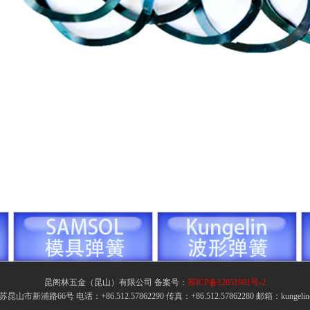
昆阁林五金（昆山）有限公司 备案号：
苏ICP备12051901号-2
新浦路66号 电话：+86.512.57862290 传真：+86.512.57862280 邮箱：kungelin@k