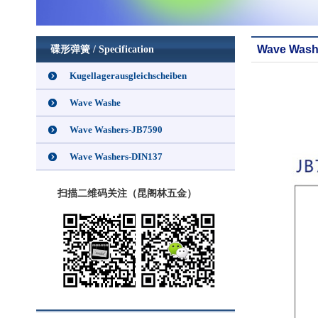
Wave Wash
碟形弹簧 / Specification
Kugellagerausgleichscheiben
Wave Washe
Wave Washers-JB7590
Wave Washers-DIN137
扫描二维码关注（昆阁林五金）